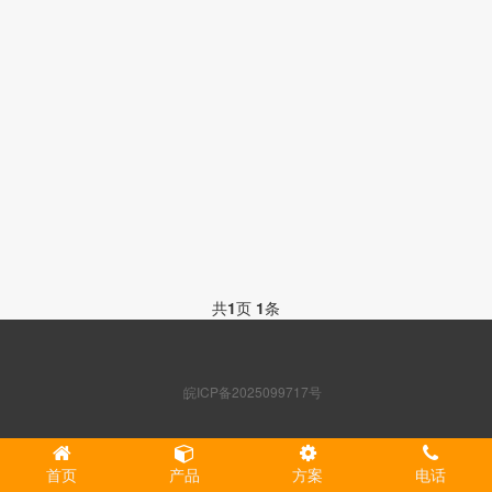
共
1
页
1
条
皖ICP备2025099717号
首页
产品
方案
电话