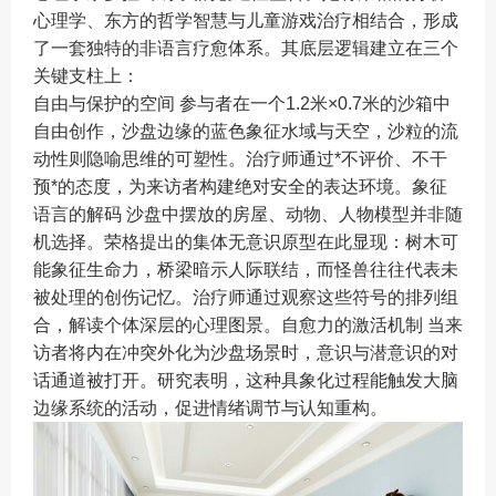
心理学、东方的哲学智慧与儿童游戏治疗相结合，形成
了一套独特的非语言疗愈体系。其底层逻辑建立在三个
关键支柱上：
自由与保护的空间 参与者在一个1.2米×0.7米的沙箱中
自由创作，沙盘边缘的蓝色象征水域与天空，沙粒的流
动性则隐喻思维的可塑性。治疗师通过*不评价、不干
预*的态度，为来访者构建绝对安全的表达环境。象征
语言的解码 沙盘中摆放的房屋、动物、人物模型并非随
机选择。荣格提出的集体无意识原型在此显现：树木可
能象征生命力，桥梁暗示人际联结，而怪兽往往代表未
被处理的创伤记忆。治疗师通过观察这些符号的排列组
合，解读个体深层的心理图景。自愈力的激活机制 当来
访者将内在冲突外化为沙盘场景时，意识与潜意识的对
话通道被打开。研究表明，这种具象化过程能触发大脑
边缘系统的活动，促进情绪调节与认知重构。