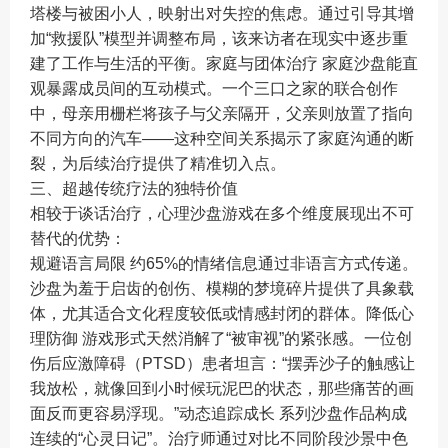
塔楼与被困小人，映射出对失控的焦虑。通过引导其增
加“救援队”模型并调整布局，该来访者在现实中逐步重
建了工作与生活的平衡。家庭与团体治疗 家庭沙盘能直
观暴露成员间的互动模式。一个三口之家的联合创作
中，母亲用栅栏将孩子与父亲隔开，父亲则放置了指向
不同方向的汽车——这种空间关系揭示了家庭沟通的断
裂，为后续治疗提供了精准切入点。
三、超越传统疗法的独特价值
相较于谈话治疗，心理沙盘游戏在多个维度展现出不可
替代的优势：
规避语言局限 约65%的情绪信息通过非语言方式传递。
沙盘为羞于启齿的创伤、模糊的梦境碎片提供了具象载
体，尤其适合文化程度较低或情感封闭的群体。降低心
理防御 游戏形式天然消解了“被审视”的紧张感。一位创
伤后应激障碍（PTSD）患者坦言：“摆弄沙子的触感让
我放松，就像回到小时候玩泥巴的状态，那些痛苦的画
面反而更容易浮现。”动态追踪成长 系列沙盘作品构成
连续的“心灵日记”。治疗师通过对比不同阶段沙景中色