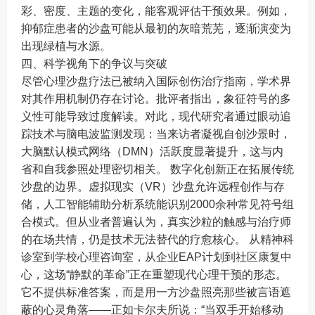
彩、密度、主题的变化，能客观评估干预效果。例如，
抑郁症患者的沙盘可能从最初的灰暗荒芜，逐渐演变为
出现绿植与水源。
四、科学视角下的争议与突破
尽管心理沙盘疗法已被纳入国际创伤治疗指南，学术界
对其作用机制仍存在讨论。批评者指出，象征符号的多
义性可能导致过度解读。对此，现代研究者通过眼动追
踪技术与脑电波监测发现：当来访者凝视自创沙景时，
大脑默认模式网络（DMN）活跃度显著提升，这与内
省和自我参照处理密切相关。 数字化创新正在拓展传统
沙盘的边界。虚拟现实（VR）沙盘允许远程创作与存
储，人工智能辅助分析系统能识别2000余种常见符号组
合模式。但从业者普遍认为，真实沙粒的触感与治疗师
的在场共情，仍是技术无法替代的疗愈核心。 从精神科
诊室到学校心理咨询室，从企业EAP计划到社区康复中
心，这场“静默的革命”正在重塑现代心理干预的形态。
它不提供标准答案，而是用一方沙盘照亮那些被言语遮
蔽的心灵角落——正如卡尔夫所说：“当双手开始移动