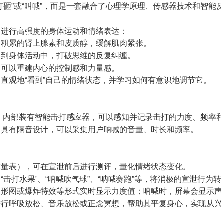
打砸”或“叫喊”，而是一套融合了心理学原理、传感器技术和智能
过进行高强度的身体运动和情绪表达：
力积累的肾上腺素和皮质醇，缓解肌肉紧张。
移到身体活动中，打破思维的反复纠缠。
，可以重建内心的控制感和力量感。
直观地“看到”自己的情绪状态，并学习如何有意识地调节它。
，内部装有智能击打感应器，可以感知并记录击打的力度、频率
常具有隔音设计，可以采集用户呐喊的音量、时长和频率。
虑量表），可在宣泄前后进行测评，量化情绪状态变化。
“击打水果”、“呐喊吹气球”、“呐喊赛跑”等，将消极的宣泄行
形图或爆炸特效等形式实时显示力度值；呐喊时，屏幕会显示声
进行呼吸放松、音乐放松或正念冥想，帮助其平复身心，实现从