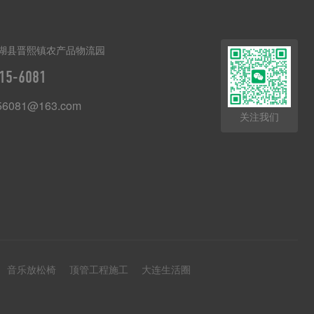
湖县晋熙镇农产品物流园
15-6081
56081@163.com
关注我们
音乐放松椅
顶管工程施工
大连生活圈