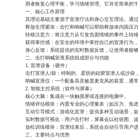
用者恢复心理平衡，学习情绪管理。它并非简单的“
一、核心工作原理
其理论基础主要源于宣泄疗法和身心交互理论。通
释放生理紧张：击打和呐喊可以帮助释放体内因压
转移注意力：将注意力从引发负面情绪的事件上转
获得掌控感：在安全的环境中掌控自己的宣泄行为
身心反馈：系统提供的实时数据反馈，让使用者能够
二、
击打呐喊宣泄
系统组成部分与功能
1. 宣泄设备（硬件）
击打宣泄人/袋：特制的、柔软的硅胶宣泄人或沙袋
呐喊宣泄仪：一个配备高灵敏度麦克风的装置，通
2. 智能主控系统（软件与屏幕）
核心大脑：集成在一块触摸屏或连接的电脑中。
情绪评估模块：内置专业的心理量表（如压力、焦
互动引导模式：
游戏化宣泄：提供多种互动场景，如
实时数据可视化：用户击打时，屏幕会以柱状图、波
放松训练模块：宣泄结束后，系统会自动引导用户
三、主要特点与优势