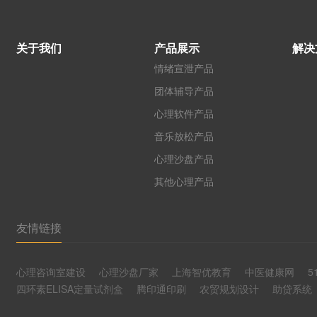
关于我们
产品展示
解决
情绪宣泄产品
团体辅导产品
心理软件产品
音乐放松产品
心理沙盘产品
其他心理产品
友情链接
心理咨询室建设
心理沙盘厂家
上海智优教育
中医健康网
5
四环素ELISA定量试剂盒
腾印通印刷
农贸规划设计
助贷系统