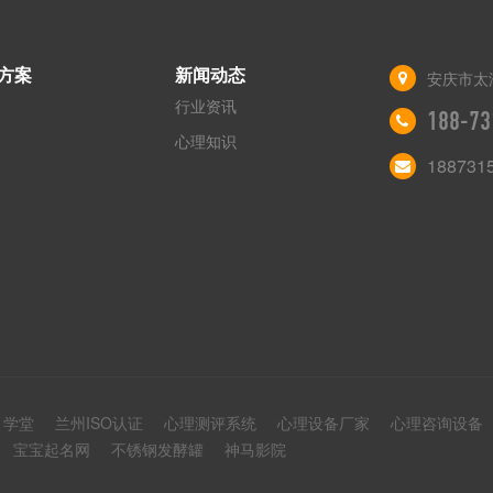
方案
新闻动态
安庆市太
行业资讯
188-73
心理知识
188731
1学堂
兰州ISO认证
心理测评系统
心理设备厂家
心理咨询设备
宝宝起名网
不锈钢发酵罐
神马影院