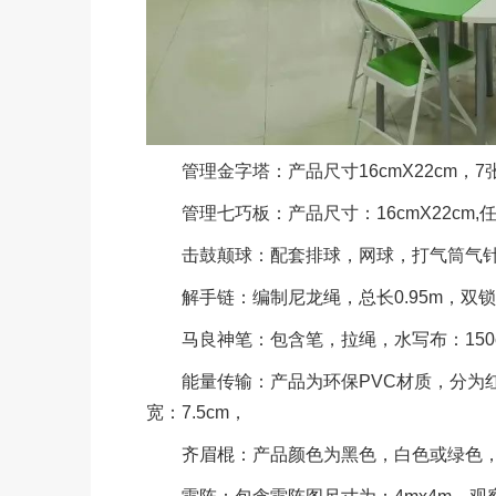
管理金字塔：产品尺寸16cmX22cm，7张
管理七巧板：产品尺寸：16cmX22cm,任务
击鼓颠球：配套排球，网球，打气筒气针
解手链：编制尼龙绳，总长0.95m，双
马良神笔：包含笔，拉绳，水写布：150c
能量传输：产品为环保PVC材质，分为红黄
宽：7.5cm，
齐眉棍：产品颜色为黑色，白色或绿色，为有机