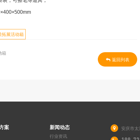
察表，可擦笔等道具；
00×500mm
质拓展活动箱
动箱
返回列表
方案
新闻动态
安庆市太
行业资讯