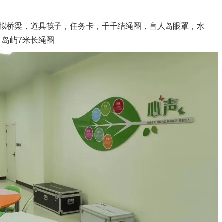
桥梁，道具筷子，任务卡，千千结绳圈，盲人岛眼罩，水
岛屿7米长绳圈