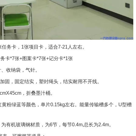
任务卡，1张项目卡，适合7-21人左右。
卡*7张+图案卡*7张+记分卡*1张
、收纳袋，气针。
锁加固，固定结实，塑封绳头，结实耐用不开线。
mX45cm，折叠墨汁桶。
粉绿蓝等颜色，单片0.15kg左右。能量传输槽多个，U型槽
玻璃钢材质，为6节，每节0.4m,总长为2.4m。