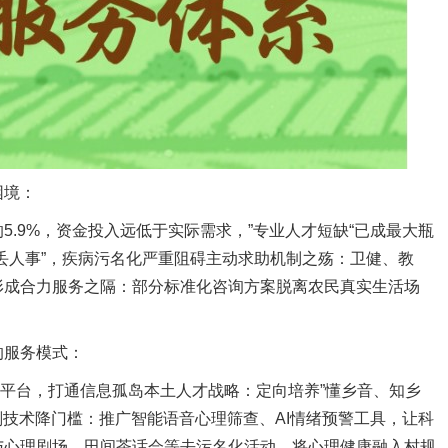
困境：
.9%，资金投入远低于实际需求，”专业人才短缺“已成最大瓶
”丢人事”，疾病污名化严重阻碍主动求助机制之殇：卫健、教
形成合力服务之隔：部分标准化咨询方案脱离农民真实生活场
的服务模式：
动平台，打通信息孤岛本土人才战略：定向培养”懂乡音、知乡
划技术降门槛：推广智能语音心理筛查、AI情绪预警工具，让科
与心理剧场、田间茶话会等去污名化活动，将心理健康融入村规