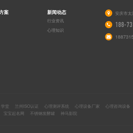
方案
新闻动态
安庆市太
行业资讯
188-73
心理知识
188731
1学堂
兰州ISO认证
心理测评系统
心理设备厂家
心理咨询设备
宝宝起名网
不锈钢发酵罐
神马影院