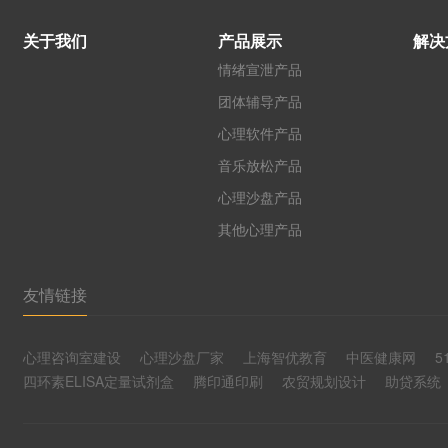
关于我们
产品展示
解决
情绪宣泄产品
团体辅导产品
心理软件产品
音乐放松产品
心理沙盘产品
其他心理产品
友情链接
心理咨询室建设
心理沙盘厂家
上海智优教育
中医健康网
5
四环素ELISA定量试剂盒
腾印通印刷
农贸规划设计
助贷系统