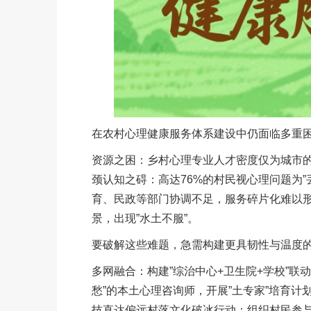
在农村心理健康服务体系建设中仍面临多重
资源之困：乡村心理专业人才密度仅为城市的5
颈认知之碍：高达76%的村民视心理问题为
育、民政等部门协调不足，服务碎片化难以
景，出现”水土不服”。
要破解这些难题，急需构建更具韧性与温度
多网融合：构建”综治中心+卫生院+学校”联
愁”的本土心理咨询师，开展”土专家”培育计
技直达偏远村落文化破冰行动：组织村民参