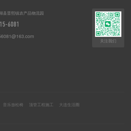
湖县晋熙镇农产品物流园
15-6081
56081@163.com
关注我们
音乐放松椅
顶管工程施工
大连生活圈