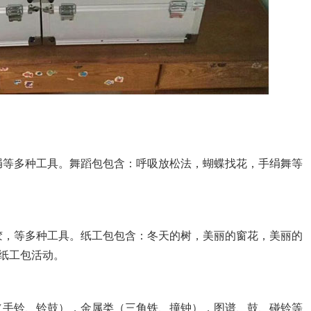
绢等多种工具。舞蹈包包含：呼吸放松法，蝴蝶找花，手绢舞等
胶，等多种工具。纸工包包含：冬天的树，美丽的窗花，美丽的
纸工包活动。
（手铃、铃鼓），金属类（三角铁、撞钟），图谱、鼓、碰铃等