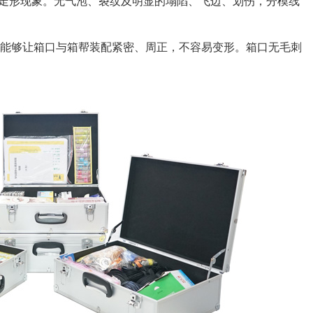
显走形现象。无气泡、裂纹及明显的塌陷、飞边、划伤，分模线
，能够让箱口与箱帮装配紧密、周正，不容易变形。箱口无毛刺