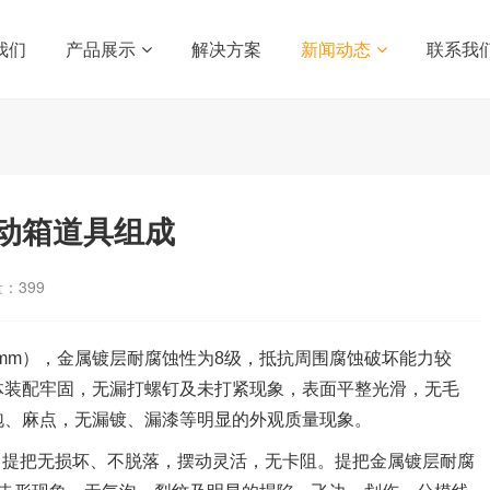
我们
产品展示
解决方案
新闻动态
联系我
动箱道具组成
量：
399
40（mm），金属镀层耐腐蚀性为8级，抵抗周围腐蚀破坏能力较
体装配牢固，无漏打螺钉及未打紧现象，表面平整光滑，无毛
泡、麻点，无漏镀、漏漆等明显的外观质量现象。
m，提把无损坏、不脱落，摆动灵活，无卡阻。提把金属镀层耐腐