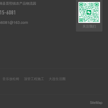
湖县晋熙镇农产品物流园
15-6081
56081@163.com
关注我们
音乐放松椅
顶管工程施工
大连生活圈
SiteMap