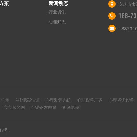
方案
新闻动态
安庆市太
行业资讯
188-73
心理知识
188731
1学堂
兰州ISO认证
心理测评系统
心理设备厂家
心理咨询设备
宝宝起名网
不锈钢发酵罐
神马影院
717号