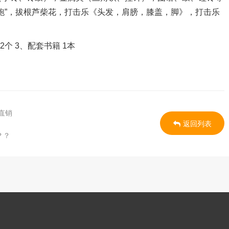
跑”，拔根芦柴花，打击乐《头发，肩膀，膝盖，脚》，打击乐
2个 3、配套书籍 1本
直销
返回列表
？？