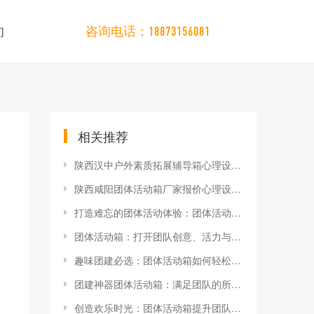
们
咨询电话：18873156081
相关推荐
陕西汉中户外素质拓展辅导箱心理设备厂家
陕西咸阳团体活动箱厂家报价心理设备活动箱
打造难忘的团体活动体验：团体活动箱让团队更亲密
团体活动箱：打开团队创意、活力与凝聚力的钥匙
趣味团建必选：团体活动箱如何轻松提升参与度？
团建神器团体活动箱：满足团队的所有娱乐需求
创造欢乐时光：团体活动箱提升团队合作和创意