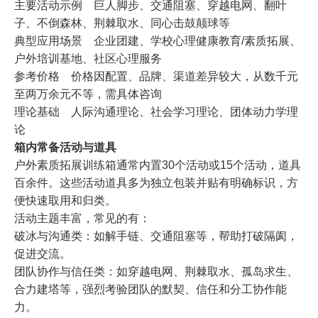
主要活动示例 巨人脚步、交通阻塞、穿越电网、翻叶
子、不倒森林、荆棘取水、同心击鼓颠球等
典型应用场景 企业团建、学校心理健康教育/素质拓展、
户外培训基地、社区心理服务
参考价格 价格因配置、品牌、渠道差异较大，从数千元
至两万余元不等，需具体咨询
理论基础 人际沟通理论、社会学习理论、团体动力学理
论
箱内常备活动与道具
户外素质拓展训练箱通常内置30个活动或15个活动，道具
百余件。这些活动道具多为独立包装并贴有明确标识，方
便快速取用和归类。
活动主题丰富，常见的有：
破冰与沟通类：如解手链、交通阻塞等，帮助打破隔阂，
促进交流。
团队协作与信任类：如穿越电网、荆棘取水、孤岛求生、
合力建塔等，强烈考验团队的默契、信任和分工协作能
力。