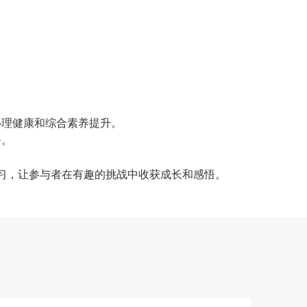
心理健康和综合素养提升。
务。
习，让参与者在有趣的挑战中收获成长和感悟。