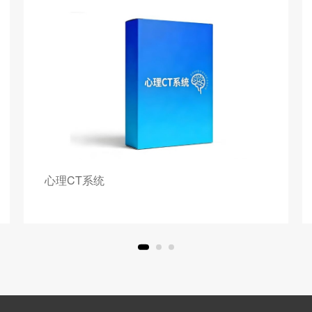
心理CT系统