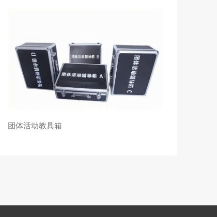
团体活动教具箱
反馈