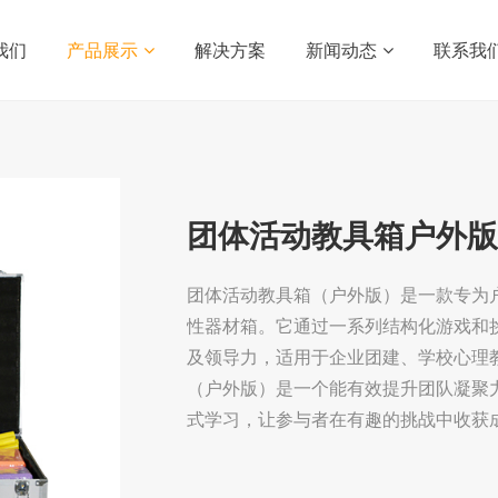
我们
产品展示
解决方案
新闻动态
联系我
团体活动教具箱户外
团体活动教具箱（户外版）是一款专为
性器材箱。它通过一系列结构化游戏和
及领导力，适用于企业团建、学校心理
（户外版）是一个能有效提升团队凝聚
式学习，让参与者在有趣的挑战中收获