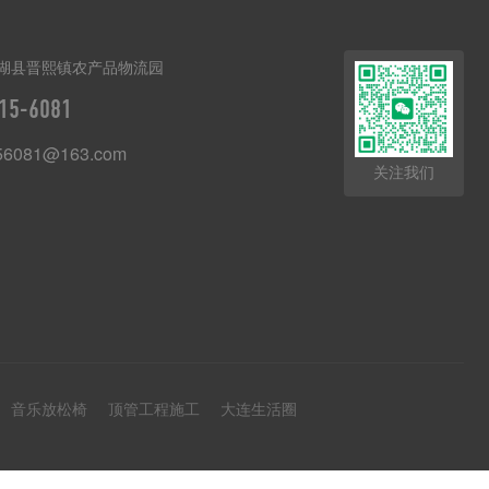
湖县晋熙镇农产品物流园
15-6081
56081@163.com
关注我们
音乐放松椅
顶管工程施工
大连生活圈