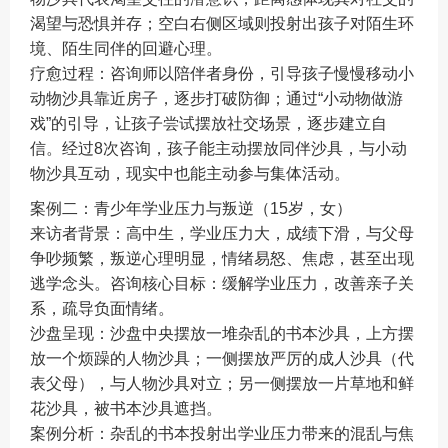
渴望与恐惧并存；空白右侧区域则投射出孩子对陌生环
境、陌生同伴的回避心理。
疗愈过程：咨询师以陪伴者身份，引导孩子慢慢移动小
动物沙具靠近房子，逐步打破防御；通过“小动物做游
戏”的引导，让孩子尝试摆放社交场景，逐步建立自
信。经过8次咨询，孩子能主动摆放同伴沙具，与小动
物沙具互动，现实中也能主动参与集体活动。
案例二：青少年学业压力与叛逆（15岁，女）
来访者背景：高中生，学业压力大，成绩下滑，与父母
争吵频繁，叛逆心理明显，情绪易怒、焦虑，甚至出现
逃学念头。咨询核心目标：缓解学业压力，改善亲子关
系，疏导负面情绪。
沙盘呈现：沙盘中央摆放一堆杂乱的书本沙具，上方摆
放一个烦躁的人物沙具；一侧摆放严厉的成人沙具（代
表父母），与人物沙具对立；另一侧摆放一片草地和鲜
花沙具，被书本沙具遮挡。
案例分析：杂乱的书本投射出学业压力带来的混乱与焦