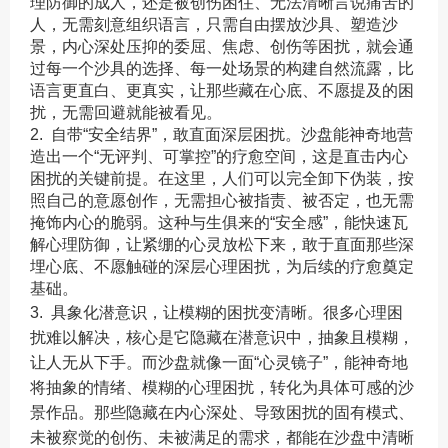
理防御的成人，还是被创伤困住、无法清晰言说痛苦的
人，无需刻意组织语言，只需自由摆放沙具、塑造沙
景，内心深处压抑的委屈、焦虑、创伤等困扰，就会通
过每一个沙具的选择、每一处场景的构建自然流露，比
语言更直白、更真实，让那些藏在心底、不愿提及的困
扰，无需回避就能被看见。
2. 自带“安全结界”，敢直面深层困扰。沙盘能神奇地营
造出一个“无评判、可掌控”的疗愈空间，这是直击内心
困扰的关键前提。在这里，人们可以完全卸下伪装，按
照自己的意愿创作，无需担心被指责、被否定，也无需
掩饰内心的脆弱。这种与生俱来的“安全感”，能快速瓦
解心理防御，让紧绷的心灵放松下来，敢于直面那些深
埋心底、不愿触碰的深层心理困扰，为后续的疗愈奠定
基础。
3. 具象化潜意识，让模糊的困扰变清晰。很多心理困
扰难以解决，核心是它隐藏在潜意识中，抽象且模糊，
让人无从下手。而沙盘就像一面“心灵镜子”，能神奇地
将抽象的情绪、模糊的心理困扰，转化为具体可感的沙
景作品。那些隐藏在内心深处、导致困扰的固有模式、
未被察觉的创伤、未被满足的需求，都能在沙盘中清晰